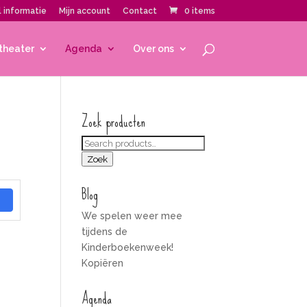
 informatie
Mijn account
Contact
0 items
theater
Agenda
Over ons
Zoek producten
Zoeken
voor:
Zoek
Blog
We spelen weer mee
tijdens de
Kinderboekenweek!
Kopiëren
Agenda