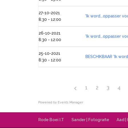
27-10-2021
'Ik word...oppasser v
8:30 - 12:00
26-10-2021
'Ik word...oppasser vo
8:30 - 12:00
25-10-2021
BESCHIKBAAR 'Ik word
8:30 - 12:00
1
2
3
4
Powered by
Events Manager
Rode Boei I.T
Sander | Fotografie
Aad |