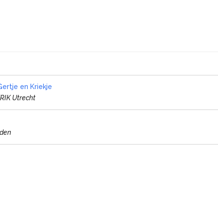
ertje en Kriekje
ERIK Utrecht
rden