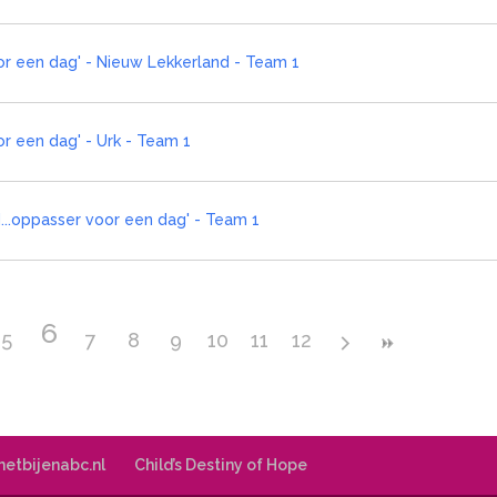
oor een dag' - Nieuw Lekkerland - Team 1
or een dag' - Urk - Team 1
...oppasser voor een dag' - Team 1
6
5
7
8
9
10
11
12
 hetbijenabc.nl
Child’s Destiny of Hope