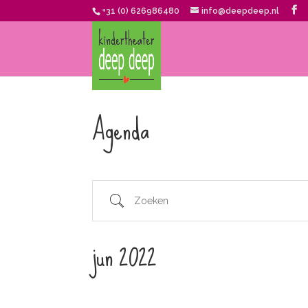
+31 (0) 626986480
info@deepdeep.nl
Agenda
Zoeken
jun 2022