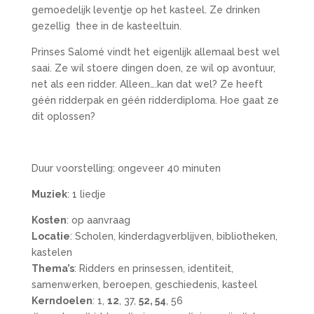
gemoedelijk leventje op het kasteel. Ze drinken
gezellig thee in de kasteeltuin.
Prinses Salomé vindt het eigenlijk allemaal best wel
saai. Ze wil stoere dingen doen, ze wil op avontuur,
net als een ridder. Alleen….kan dat wel? Ze heeft
géén ridderpak en géén ridderdiploma. Hoe gaat ze
dit oplossen?
Duur voorstelling: ongeveer 40 minuten
Muziek
: 1 liedje
Kosten
: op aanvraag
Locatie
: Scholen, kinderdagverblijven, bibliotheken,
kastelen
Thema’s
: Ridders en prinsessen, identiteit,
samenwerken, beroepen, geschiedenis, kasteel
Kerndoelen
: 1,
12
, 37,
52, 54
, 56