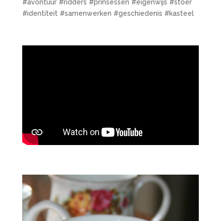
#avontuur #ridders #prinsessen #eigenwijs #stoer
#identiteit #samenwerken #geschiedenis #kasteel