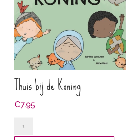
Thuis bij de Koning
€
7.95
Thuis
bij
de