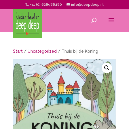
+31 (0) 626986480
info@deepdeep.nl
Start
/
Uncategorized
/ Thuis bij de Koning