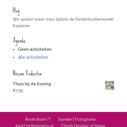
voor:
Blog
We spelen weer mee tijdens de Kinderboekenweek!
Kopiëren
Agenda
Geen activiteiten
alle activiteiten
Nieuwe Producten
Thuis bij de Koning
€
7.95
Rode Boei I.T
Sander | Fotografie
Aad | hetbijenabc.nl
Child’s Destiny of Hope