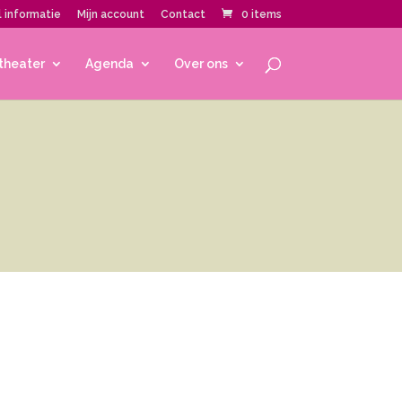
 informatie
Mijn account
Contact
0 items
theater
Agenda
Over ons