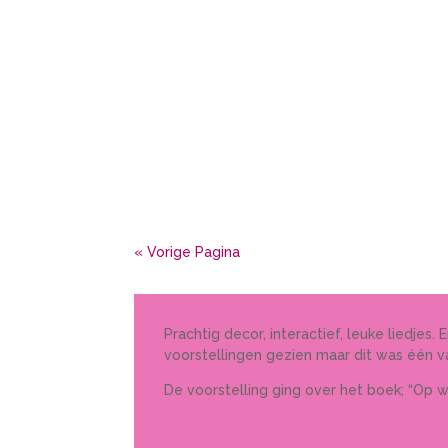
« Vorige Pagina
Prachtig decor, interactief, leuke liedje
voorstellingen gezien maar dit was één va
De voorstelling ging over het boek; “Op 