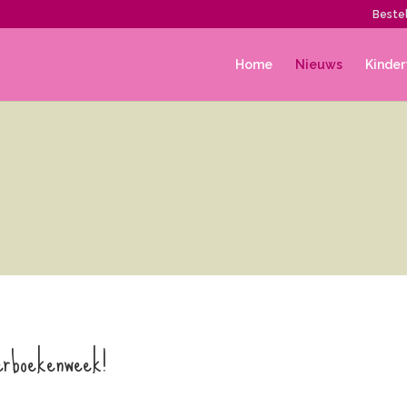
Bestel
Home
Nieuws
Kinder
erboekenweek!