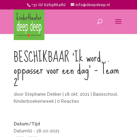
+31 (0) 626986480
info@deepdeep.nl
BESCHIKBAAR ‘Ik word…
oppasser voor een dag’ – Team
2
door
Stephanie Dekker
|
18 okt, 2021
|
Basisschool
,
Kinderboekenweek
|
0 Reacties
Datum/Tijd
Datum(s) - 18-10-2021