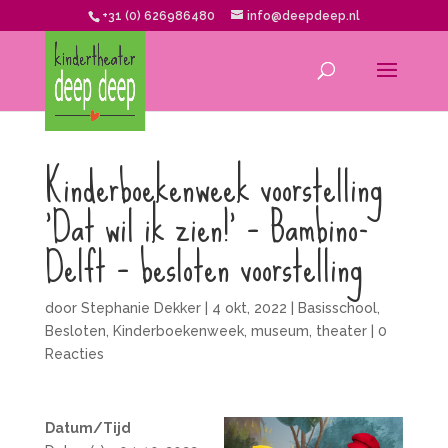
+31 (0) 626986480
info@deepdeep.nl
Kinderboekenweek voorstelling
‘Dat wil ik zien!’ – Bambino-
Delft – besloten voorstelling
door
Stephanie Dekker
|
4 okt, 2022
|
Basisschool
,
Besloten
,
Kinderboekenweek
,
museum
,
theater
|
0
Reacties
Datum/Tijd