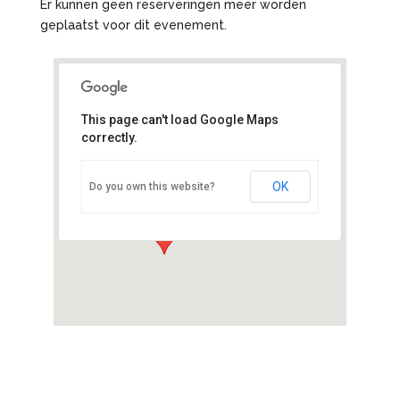
Er kunnen geen reserveringen meer worden
geplaatst voor dit evenement.
This page can't load Google Maps
correctly.
Boerderij ’t Geertje
Geerweg 7 - Zoeterwoude
OK
Do you own this website?
Evenementen