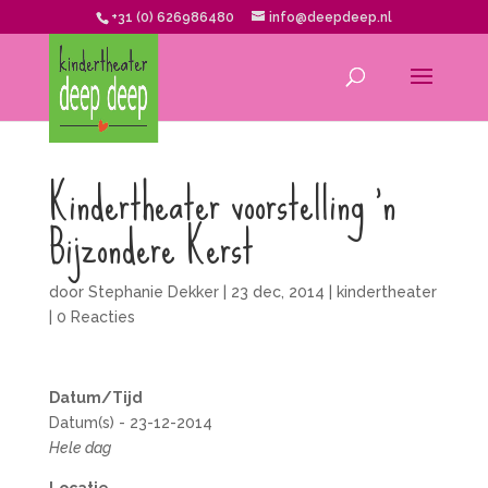
+31 (0) 626986480
info@deepdeep.nl
Kindertheater voorstelling ’n
Bijzondere Kerst
door
Stephanie Dekker
|
23 dec, 2014
|
kindertheater
|
0 Reacties
Datum/Tijd
Datum(s) - 23-12-2014
Hele dag