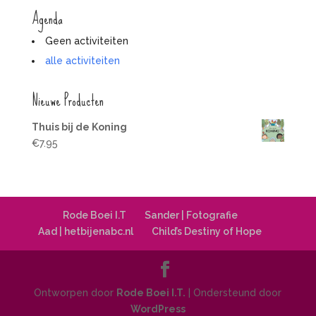
Agenda
Geen activiteiten
alle activiteiten
Nieuwe Producten
Thuis bij de Koning
€
7.95
Rode Boei I.T
Sander | Fotografie
Aad | hetbijenabc.nl
Child’s Destiny of Hope
Ontworpen door
Rode Boei I.T.
| Ondersteund door
WordPress