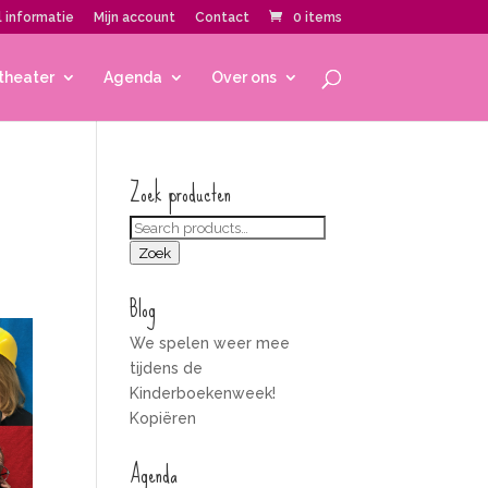
 informatie
Mijn account
Contact
0 items
theater
Agenda
Over ons
Zoek producten
Zoeken
voor:
Zoek
Blog
We spelen weer mee
tijdens de
Kinderboekenweek!
Kopiëren
Agenda