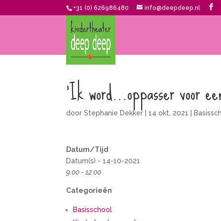
+31 (0) 626986480
info@deepdeep.nl
‘Ik word…oppasser voor ee
door
Stephanie Dekker
|
14 okt, 2021
|
Basissc
Datum/Tijd
Datum(s) - 14-10-2021
9:00 - 12:00
Categorieën
Basisschool