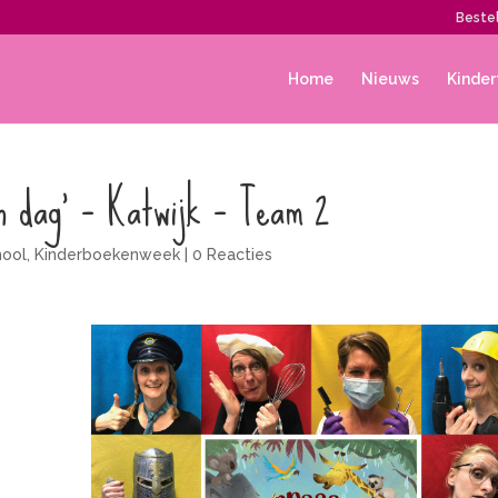
Bestel
Home
Nieuws
Kinder
n dag’ – Katwijk – Team 2
hool
,
Kinderboekenweek
|
0 Reacties