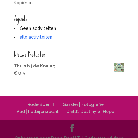
Kopiëren
Agenda
Geen activiteiten
alle activiteiten
Nieuwe Producten
Thuis bij de Koning
€
7.95
Rode Boei I.T
Sander | Fotografie
Aad | hetbijenabc.nl
Child’s Destiny of Hope