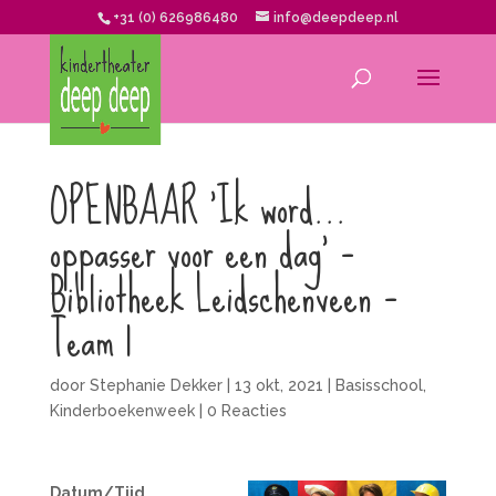
+31 (0) 626986480
info@deepdeep.nl
OPENBAAR ‘Ik word…
oppasser voor een dag’ –
Bibliotheek Leidschenveen –
Team 1
door
Stephanie Dekker
|
13 okt, 2021
|
Basisschool
,
Kinderboekenweek
|
0 Reacties
Datum/Tijd