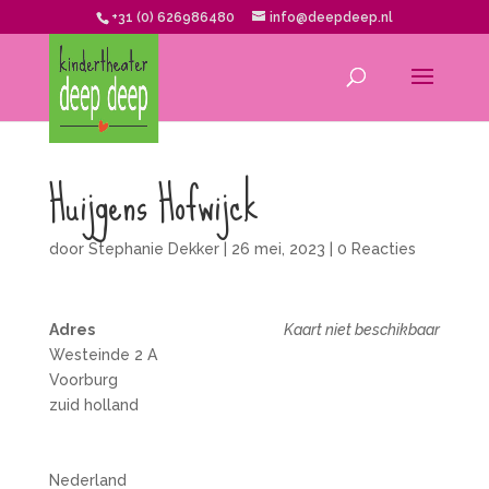
+31 (0) 626986480
info@deepdeep.nl
Huijgens Hofwijck
door
Stephanie Dekker
|
26 mei, 2023
|
0 Reacties
Adres
Kaart niet beschikbaar
Westeinde 2 A
Voorburg
zuid holland
Nederland