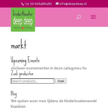
+31 (0) 626986480
info@deepdeep.nl
markt
Upcoming Events
<li>Geen evenementen in deze categorie</li>
Zoek producten
Zoeken
Zoek
voor:
Blog
We spelen weer mee tijdens de Kinderboekenweek!
Kopiëren