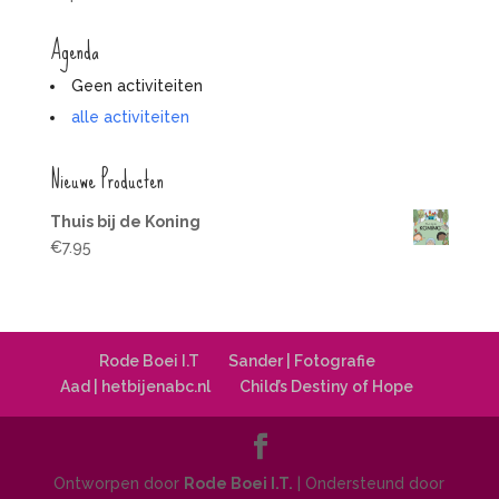
Agenda
Geen activiteiten
alle activiteiten
Nieuwe Producten
Thuis bij de Koning
€
7.95
Rode Boei I.T
Sander | Fotografie
Aad | hetbijenabc.nl
Child’s Destiny of Hope
Ontworpen door
Rode Boei I.T.
| Ondersteund door