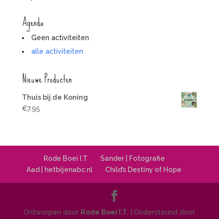
Agenda
Geen activiteiten
alle activiteiten
Nieuwe Producten
Thuis bij de Koning
€
7.95
Rode Boei I.T
Sander | Fotografie
Aad | hetbijenabc.nl
Child’s Destiny of Hope
Ontworpen door
Rode Boei I.T.
| Ondersteund door