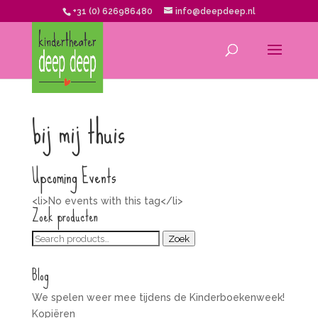
+31 (0) 626986480
info@deepdeep.nl
bij mij thuis
Upcoming Events
<li>No events with this tag</li>
Zoek producten
Zoeken
Zoek
voor:
Blog
We spelen weer mee tijdens de Kinderboekenweek!
Kopiëren