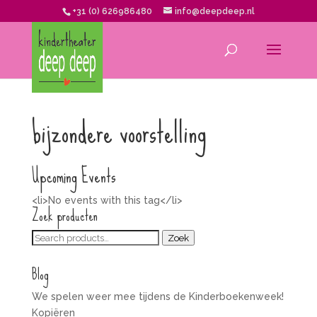
+31 (0) 626986480
info@deepdeep.nl
bijzondere voorstelling
Upcoming Events
<li>No events with this tag</li>
Zoek producten
Zoeken
Zoek
voor:
Blog
We spelen weer mee tijdens de Kinderboekenweek!
Kopiëren