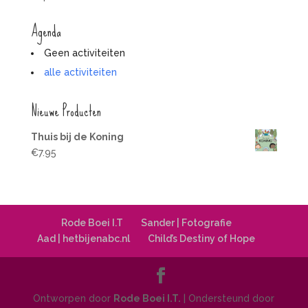
Agenda
Geen activiteiten
alle activiteiten
Nieuwe Producten
Thuis bij de Koning
€
7.95
Rode Boei I.T
Sander | Fotografie
Aad | hetbijenabc.nl
Child’s Destiny of Hope
Ontworpen door
Rode Boei I.T.
| Ondersteund door