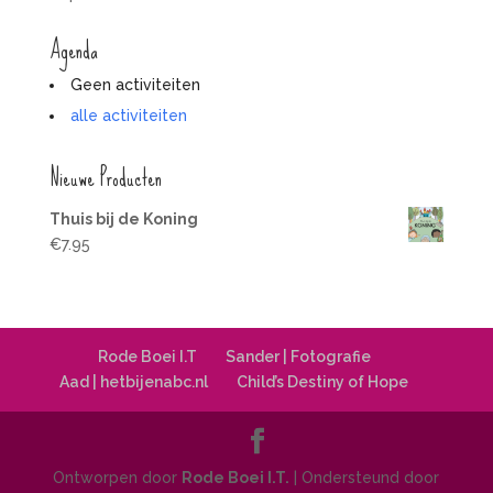
Agenda
Geen activiteiten
alle activiteiten
Nieuwe Producten
Thuis bij de Koning
€
7.95
Rode Boei I.T
Sander | Fotografie
Aad | hetbijenabc.nl
Child’s Destiny of Hope
Ontworpen door
Rode Boei I.T.
| Ondersteund door