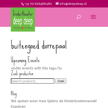
+31 (0) 626986480
info@deepdeep.nl
buitengoed dorrepaal
Upcoming Events
<li>No events with this tag</li>
Zoek producten
Zoeken
Zoek
voor:
Blog
We spelen weer mee tijdens de Kinderboekenweek!
Kopiëren