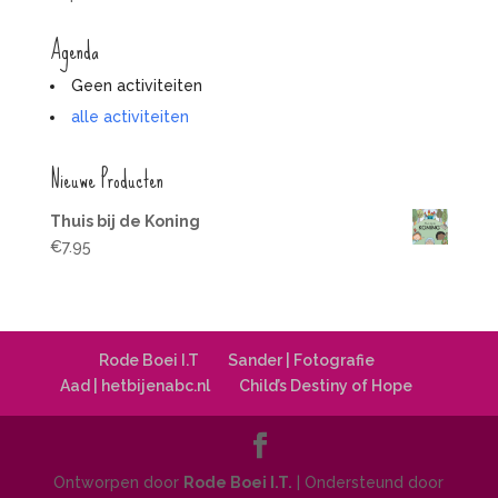
Agenda
Geen activiteiten
alle activiteiten
Nieuwe Producten
Thuis bij de Koning
€
7.95
Rode Boei I.T
Sander | Fotografie
Aad | hetbijenabc.nl
Child’s Destiny of Hope
Ontworpen door
Rode Boei I.T.
| Ondersteund door