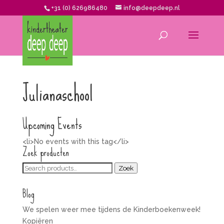
+31 (0) 626986480
info@deepdeep.nl
Julianaschool
Upcoming Events
<li>No events with this tag</li>
Zoek producten
Zoeken
Zoek
voor:
Blog
We spelen weer mee tijdens de Kinderboekenweek!
Kopiëren