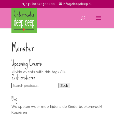
+31 (0) 626986480
info@deepdeep.nl
Monster
Upcoming Events
<li>No events with this tag</li>
Zoek producten
Zoeken
Zoek
voor:
Blog
We spelen weer mee tijdens de Kinderboekenweek!
Kopiëren