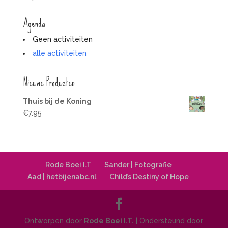
Agenda
Geen activiteiten
alle activiteiten
Nieuwe Producten
Thuis bij de Koning
€
7.95
Rode Boei I.T
Sander | Fotografie
Aad | hetbijenabc.nl
Child’s Destiny of Hope
Ontworpen door
Rode Boei I.T.
| Ondersteund door