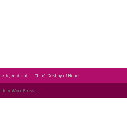
 hetbijenabc.nl
Child’s Destiny of Hope
d door
WordPress