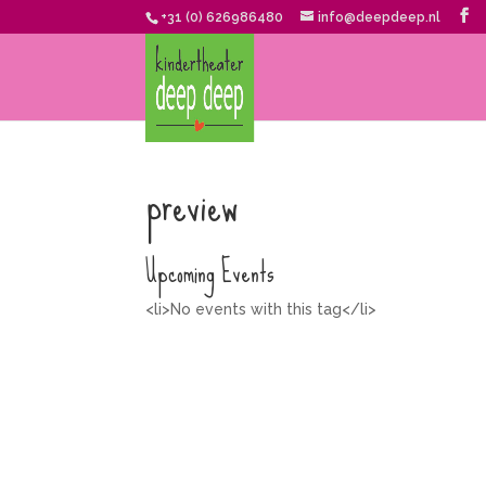
+31 (0) 626986480
info@deepdeep.nl
preview
Upcoming Events
<li>No events with this tag</li>