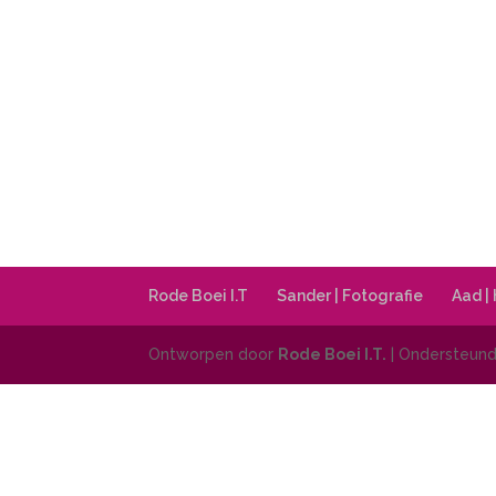
Rode Boei I.T
Sander | Fotografie
Aad |
Ontworpen door
Rode Boei I.T.
| Ondersteun