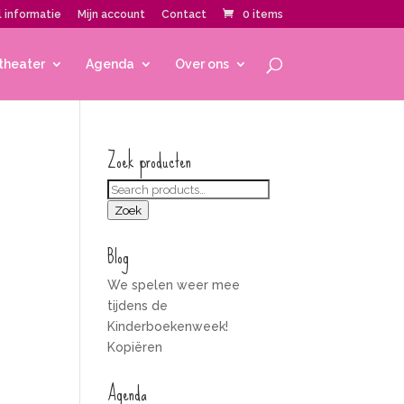
 informatie
Mijn account
Contact
0 items
theater
Agenda
Over ons
Zoek producten
Zoeken
voor:
Zoek
Blog
We spelen weer mee
tijdens de
Kinderboekenweek!
Kopiëren
Agenda