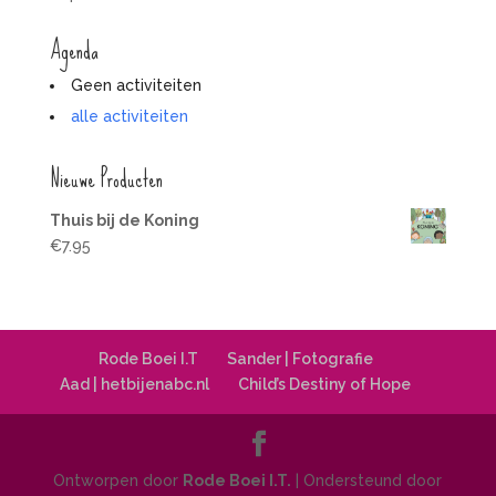
Agenda
Geen activiteiten
alle activiteiten
Nieuwe Producten
Thuis bij de Koning
€
7.95
Rode Boei I.T
Sander | Fotografie
Aad | hetbijenabc.nl
Child’s Destiny of Hope
Ontworpen door
Rode Boei I.T.
| Ondersteund door