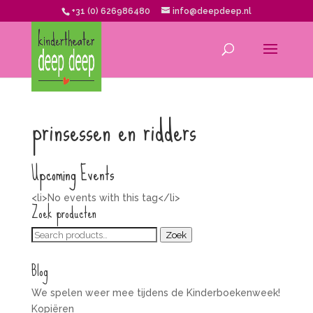
+31 (0) 626986480
info@deepdeep.nl
prinsessen en ridders
Upcoming Events
<li>No events with this tag</li>
Zoek producten
Zoeken
Zoek
voor:
Blog
We spelen weer mee tijdens de Kinderboekenweek!
Kopiëren