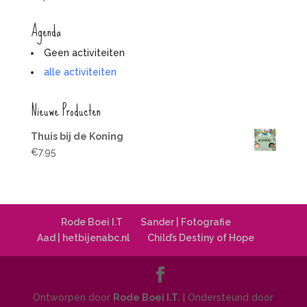
Agenda
Geen activiteiten
alle activiteiten
Nieuwe Producten
Thuis bij de Koning
€
7.95
Rode Boei I.T
Sander | Fotografie
Aad | hetbijenabc.nl
Child’s Destiny of Hope
Ontworpen door
Rode Boei I.T.
| Ondersteund door