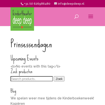
+31 (0) 626986480
info@deepdeep.nl
Prinsessendagen
Upcoming Events
<li>No events with this tag</li>
Zoek producten
Zoeken
Zoek
voor:
Blog
We spelen weer mee tijdens de Kinderboekenweek!
Kopiëren