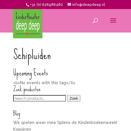
+31 (0) 626986480
info@deepdeep.nl
Schipluiden
Upcoming Events
<li>No events with this tag</li>
Zoek producten
Zoeken
Zoek
voor:
Blog
We spelen weer mee tijdens de Kinderboekenweek!
Kopiëren