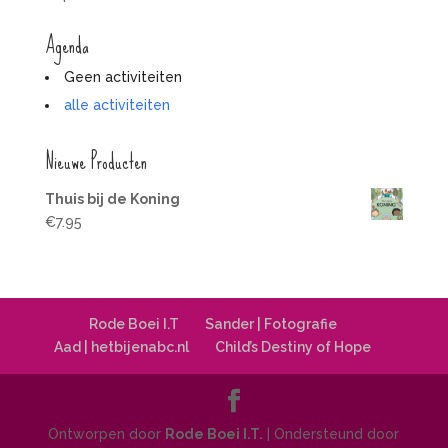
Agenda
Geen activiteiten
alle activiteiten
Nieuwe Producten
Thuis bij de Koning
€
7.95
Rode Boei I.T
Sander | Fotografie
Aad | hetbijenabc.nl
Child’s Destiny of Hope
Ontworpen door
Rode Boei I.T.
| Ondersteund door