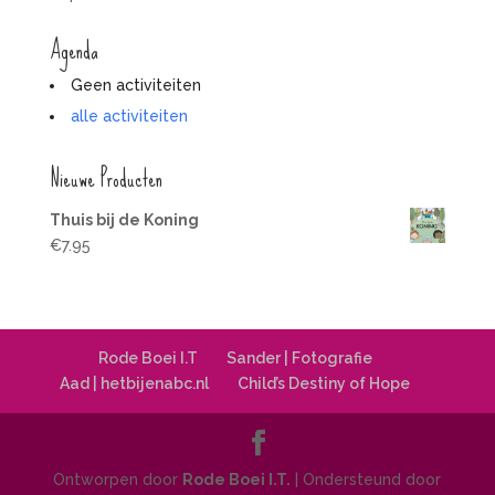
Agenda
Geen activiteiten
alle activiteiten
Nieuwe Producten
Thuis bij de Koning
€
7.95
Rode Boei I.T
Sander | Fotografie
Aad | hetbijenabc.nl
Child’s Destiny of Hope
Ontworpen door
Rode Boei I.T.
| Ondersteund door