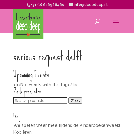
+31 (0) 626986480
info@deepdeep.nl
serious request delft
Upcoming Events
<li>No events with this tag</li>
Zoek producten
Zoeken
Zoek
voor:
Blog
We spelen weer mee tijdens de Kinderboekenweek!
Kopiëren