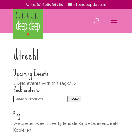
+31 (0) 626986480
info@deepdeep.nl
Utrecht
Upcoming Events
<li>No events with this tag</li>
Zoek producten
Zoeken
Zoek
voor:
Blog
We spelen weer mee tijdens de Kinderboekenweek!
Kopiëren