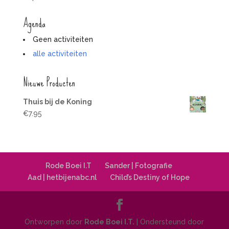
Agenda
Geen activiteiten
alle activiteiten
Nieuwe Producten
Thuis bij de Koning
€
7.95
Rode Boei I.T
Sander | Fotografie
Aad | hetbijenabc.nl
Child’s Destiny of Hope
Ontworpen door
Rode Boei I.T.
| Ondersteund door