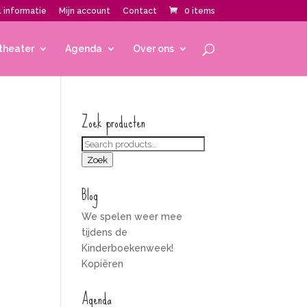
 informatie
Mijn account
Contact
0 items
theater
Agenda
Over ons
Zoek producten
Zoeken
voor:
Zoek
Blog
We spelen weer mee
tijdens de
Kinderboekenweek!
Kopiëren
Agenda