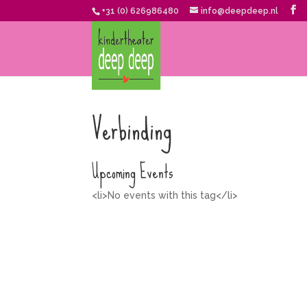
+31 (0) 626986480
info@deepdeep.nl
Verbinding
Upcoming Events
<li>No events with this tag</li>