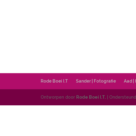
Rode Boei I.T
Sander | Fotografie
Aad |
Ontworpen door
Rode Boei I.T.
| Ondersteun