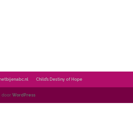
 hetbijenabc.nl
Child’s Destiny of Hope
d door
WordPress