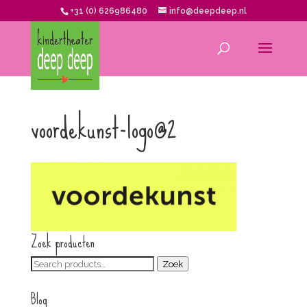
+31 (0) 626986480
info@deepdeep.nl
voordekunst-logo@2
Zoek producten
Zoeken
Zoek
voor:
Blog