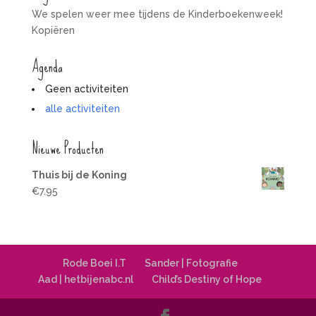
We spelen weer mee tijdens de Kinderboekenweek!
Kopiëren
Agenda
Geen activiteiten
alle activiteiten
Nieuwe Producten
Thuis bij de Koning
€
7.95
Rode Boei I.T
Sander | Fotografie
Aad | hetbijenabc.nl
Child’s Destiny of Hope