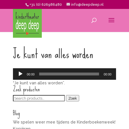
+31 (0) 626986480
info@deepdeep.nl
Je kunt van alles worden
Audiospeler
00:00
00:00
“Je kunt van alles worden”.
Zoek producten
Zoeken
Zoek
voor:
Blog
We spelen weer mee tijdens de Kinderboekenweek!
Kopiëren