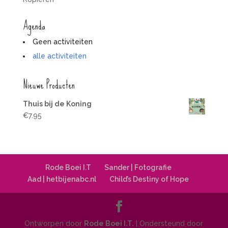
Agenda
Geen activiteiten
alle activiteiten
Nieuwe Producten
Thuis bij de Koning
€
7.95
Rode Boei I.T
Sander | Fotografie
Aad | hetbijenabc.nl
Child’s Destiny of Hope
Ontworpen door
Rode Boei I.T.
| Ondersteund door