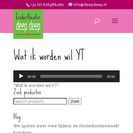
+31 (0) 626986480
info@deepdeep.nl
Wat ik worden wil YT
Audiospeler
00:00
00:00
“Wat ik worden wil YT”.
Zoek producten
Zoeken
Zoek
voor:
Blog
We spelen weer mee tijdens de Kinderboekenweek!
Kopiëren