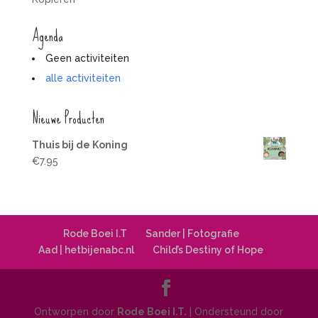
Agenda
Geen activiteiten
alle activiteiten
Nieuwe Producten
Thuis bij de Koning
€
7.95
Rode Boei I.T
Sander | Fotografie
Aad | hetbijenabc.nl
Child’s Destiny of Hope
Ontworpen door
Rode Boei I.T.
| Ondersteund door