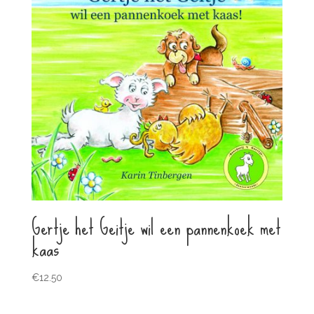
Gertje het Geitje wil een pannenkoek met
kaas
€
12.50