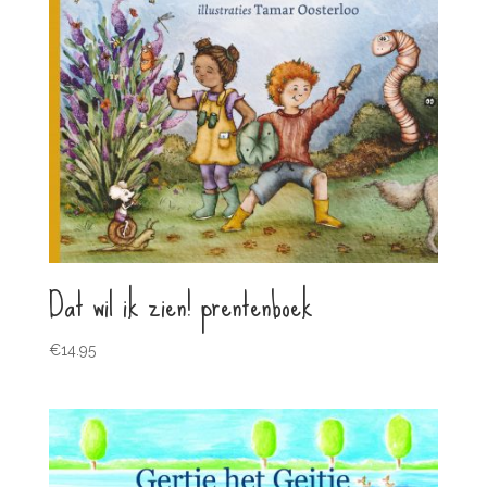
Dat wil ik zien! prentenboek
€
14.95