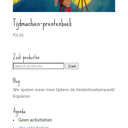
Tijdmachien-prentenboek
€
9.95
Zoek producten
Zoeken
Zoek
voor:
Blog
We spelen weer mee tijdens de Kinderboekenweek!
Kopiëren
Agenda
Geen activiteiten
alle activiteiten