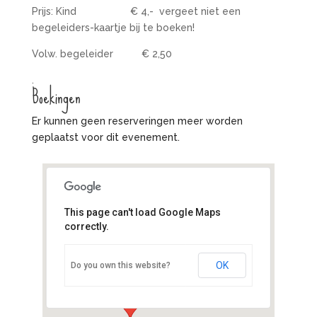
Prijs: Kind € 4,- vergeet niet een
begeleiders-kaartje bij te boeken!
Volw. begeleider € 2,50
.
Boekingen
Er kunnen geen reserveringen meer worden
geplaatst voor dit evenement.
This page can't load Google Maps
correctly.
Boerderij t Geertje
Geerweg 7 - Zoeterwoude
OK
Do you own this website?
Evenementen