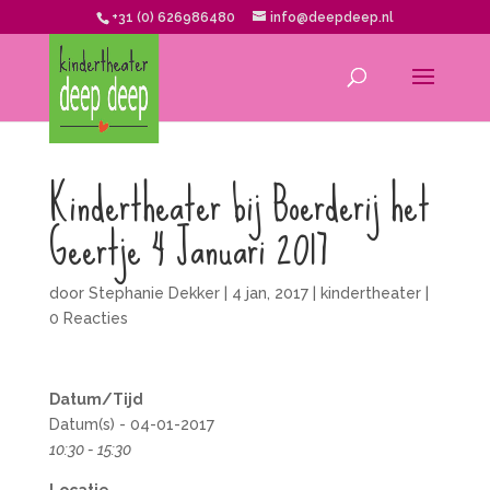
+31 (0) 626986480
info@deepdeep.nl
Kindertheater bij Boerderij het
Geertje 4 Januari 2017
door
Stephanie Dekker
|
4 jan, 2017
|
kindertheater
|
0 Reacties
Datum/Tijd
Datum(s) - 04-01-2017
10:30 - 15:30