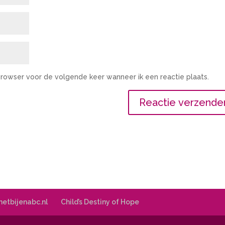
 browser voor de volgende keer wanneer ik een reactie plaats.
 hetbijenabc.nl
Child’s Destiny of Hope