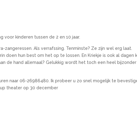
ng voor kinderen tussen de 2 en 10 jaar.
zangeressen. Als verrafssing. Tenminste? Ze zijn wel erg laat.
n doen hun best om het op te lossen. En Kriekje is ook al dagen k
 aan de hand allemaal? Gelukkig wordt het toch een heel bijzonder
turen naar 06-26986480. Ik probeer u zo snel mogelijk te bevestig
p-up theater op 30 december