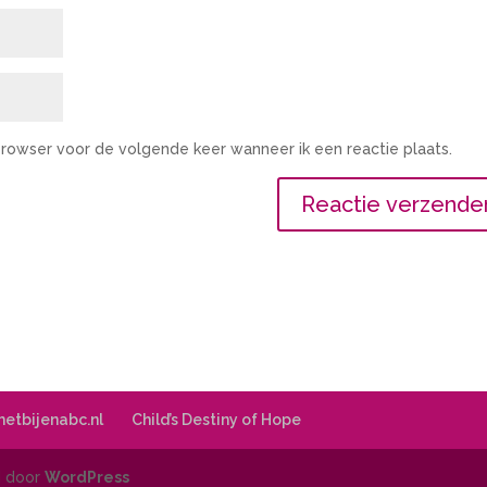
 browser voor de volgende keer wanneer ik een reactie plaats.
 hetbijenabc.nl
Child’s Destiny of Hope
d door
WordPress