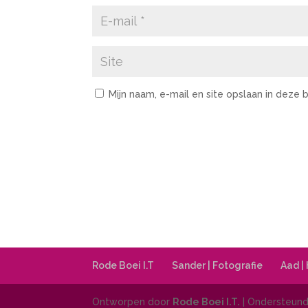
Mijn naam, e-mail en site opslaan in deze
Rode Boei I.T
Sander | Fotografie
Aad |
Ontworpen door
Rode Boei I.T.
| Ondersteun