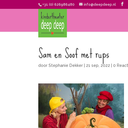
+31 (0) 626986480
info@deepdeep.nl
Sam en Soof met rups
door
Stephanie Dekker
|
21 sep, 2022
|
0 React