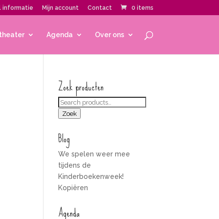
 informatie
Mijn account
Contact
0 items
theater
Agenda
Over ons
Zoek producten
Zoeken
voor:
Zoek
Blog
We spelen weer mee
tijdens de
Kinderboekenweek!
Kopiëren
Agenda