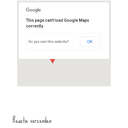
This page can't load Google Maps
correctly.
Kinderboerderij Het Akkertje
Julialaantje 15b - Rijswijk
OK
Do you own this website?
Evenementen
Reactie verzenden