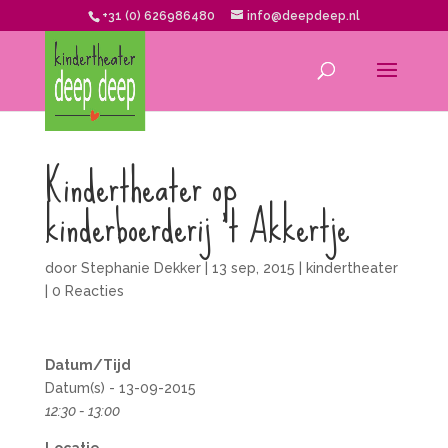
+31 (0) 626986480
info@deepdeep.nl
Kindertheater op
kinderboerderij ’t Akkertje
door
Stephanie Dekker
|
13 sep, 2015
|
kindertheater
|
0 Reacties
Datum/Tijd
Datum(s) - 13-09-2015
12:30 - 13:00