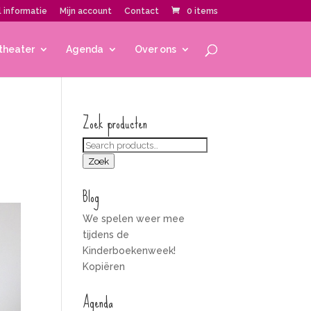
 informatie
Mijn account
Contact
0 items
theater
Agenda
Over ons
Zoek producten
Zoeken
voor:
Zoek
Blog
We spelen weer mee
tijdens de
Kinderboekenweek!
Kopiëren
Agenda