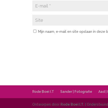
Mijn naam, e-mail en site opslaan in deze
Rode Boei I.T
Sander | Fotografie
Aad |
Ontworpen door
Rode Boei I.T.
| Ondersteun