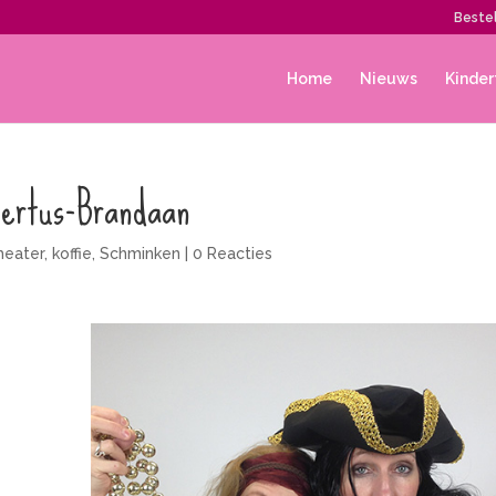
Bestel
Home
Nieuws
Kinder
bertus-Brandaan
heater
,
koffie
,
Schminken
|
0 Reacties