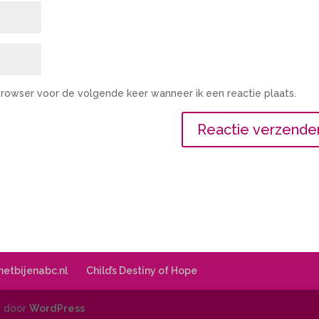
 browser voor de volgende keer wanneer ik een reactie plaats.
 hetbijenabc.nl
Child’s Destiny of Hope
d door
WordPress