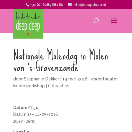
+31 (0) 626986480
info@deepdeep.nl
Nationale Molendag in Molen
van ‘s-Gravenzande
door
Stephanie Dekker
|
14 mei, 2016
|
kindertheater
,
kinderworkshop
|
0 Reacties
Datum/Tijd
Datum(s) - 14-05-2016
10:30 - 15:30