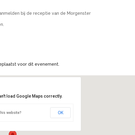
aanmelden bij de receptie van de Morgenster
n.
eplaatst voor dit evenement.
an't load Google Maps correctly.
ingshuis de Morgenster
OK
this website?
an 11 - Zoetermeer
nten