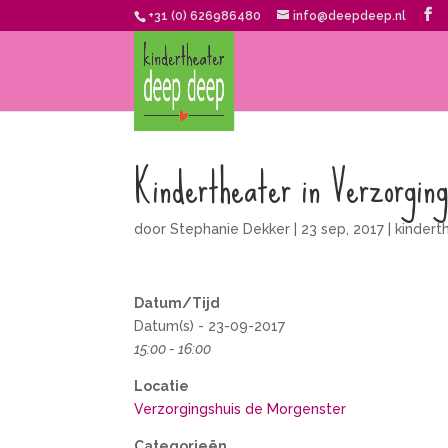
+31 (0) 626986480
info@deepdeep.nl
Kindertheater in Verzorging
door
Stephanie Dekker
|
23 sep, 2017
|
kindert
Datum/Tijd
Datum(s) - 23-09-2017
15:00 - 16:00
Locatie
Verzorgingshuis de Morgenster
Categorieën