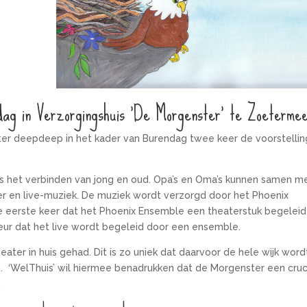
ndag in Verzorgingshuis ‘De Morgenster’ te Zoeterme
er deepdeep in het kader van Burendag twee keer de voorstellin
is het verbinden van jong en oud. Opa’s en Oma’s kunnen samen m
ter en live-muziek. De muziek wordt verzorgd door het Phoenix
e eerste keer dat het Phoenix Ensemble een theaterstuk begeleid
eur dat het live wordt begeleid door een ensemble.
ater in huis gehad. Dit is zo uniek dat daarvoor de hele wijk word
 ‘WelThuis’ wil hiermee benadrukken dat de Morgenster een cruc
.