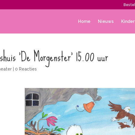
Bestel
Home
Nieuws
Kinder
shuis ‘De Morgenster’ 15.00 uur
heater
|
0 Reacties