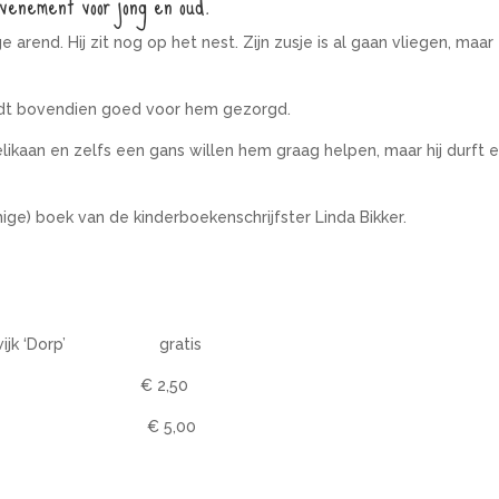
venement voor jong en oud.
 arend. Hij zit nog op het nest. Zijn zusje is al gaan vliegen, maar
wordt bovendien goed voor hem gezorgd.
elikaan en zelfs een gans willen hem graag helpen, maar hij durft 
ige) boek van de kinderboekenschrijfster Linda Bikker.
uit wijk ‘Dorp’ gratis
€ 2,50
 € 5,00