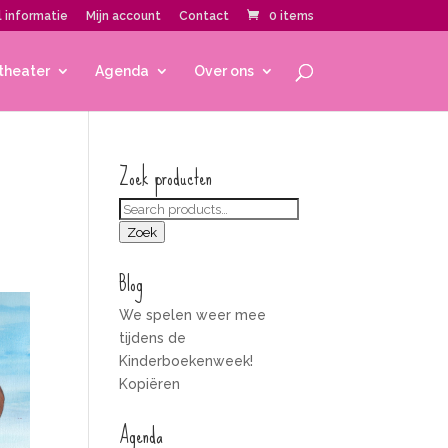
 informatie
Mijn account
Contact
0 items
theater
Agenda
Over ons
Zoek producten
Zoeken
voor:
Zoek
Blog
We spelen weer mee
tijdens de
Kinderboekenweek!
Kopiëren
Agenda