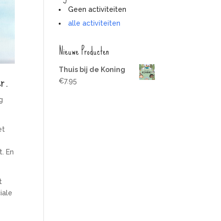
Geen activiteiten
alle activiteiten
Nieuwe Producten
Thuis bij de Koning
er.
€
7.95
g
et
t. En
t
iale