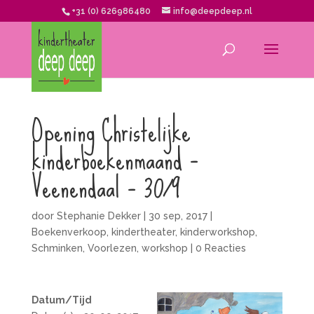
+31 (0) 626986480
info@deepdeep.nl
Opening Christelijke
kinderboekenmaand –
Veenendaal – 30/9
door
Stephanie Dekker
|
30 sep, 2017
|
Boekenverkoop
,
kindertheater
,
kinderworkshop
,
Schminken
,
Voorlezen
,
workshop
|
0 Reacties
Datum/Tijd