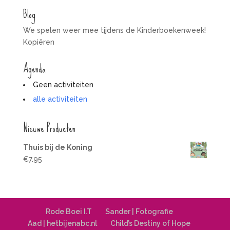
Blog
We spelen weer mee tijdens de Kinderboekenweek!
Kopiëren
Agenda
Geen activiteiten
alle activiteiten
Nieuwe Producten
Thuis bij de Koning
€
7.95
Rode Boei I.T
Sander | Fotografie
Aad | hetbijenabc.nl
Child’s Destiny of Hope