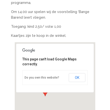
programma.
Om 14.00 uur spelen wij de voorstelling ‘Bange
Barend leert vliegen.
Toegang: kind 2,50/ volw 1,00
Kaartjes zijn te koop in de winkel.
This page can't load Google Maps
correctly.
Boekhandel De Rank
Prins Berhardlaan 28A - Veenendaal
OK
Do you own this website?
Evenementen