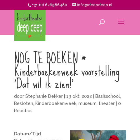
+31 (0) 626986480
info@deepdeep.nl
NOG TE BOEKEN *
Kinderboekenweek voorstelling
‘Dat wil ik zien!’
door
Stephanie Dekker
|
19 okt, 2022
|
Basisschool
,
Besloten
,
Kinderboekenweek
,
museum
,
theater
|
0
Reacties
Datum/Tijd