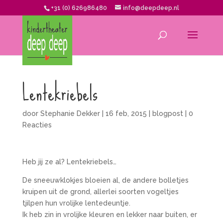
+31 (0) 626986480
info@deepdeep.nl
Lentekriebels
door
Stephanie Dekker
|
16 feb, 2015
|
blogpost
|
0
Reacties
Heb jij ze al? Lentekriebels…
De sneeuwklokjes bloeien al, de andere bolletjes
kruipen uit de grond, allerlei soorten vogeltjes
tjilpen hun vrolijke lentedeuntje.
Ik heb zin in vrolijke kleuren en lekker naar buiten, er