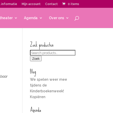
 informatie
Mijn account
Contact
0 items
theater
Agenda
Over ons
Zoek producten
Zoeken
voor:
Zoek
Blog
kbaar
We spelen weer mee
tijdens de
Kinderboekenweek!
Kopiëren
Agenda