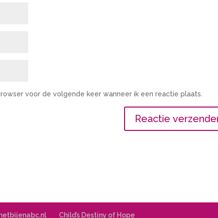
 browser voor de volgende keer wanneer ik een reactie plaats.
 hetbijenabc.nl
Child’s Destiny of Hope