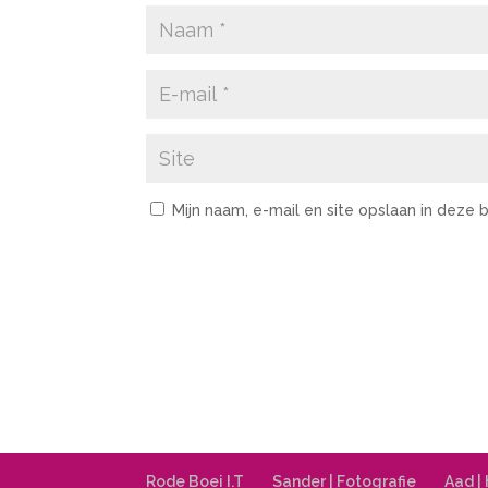
Mijn naam, e-mail en site opslaan in deze
Rode Boei I.T
Sander | Fotografie
Aad |