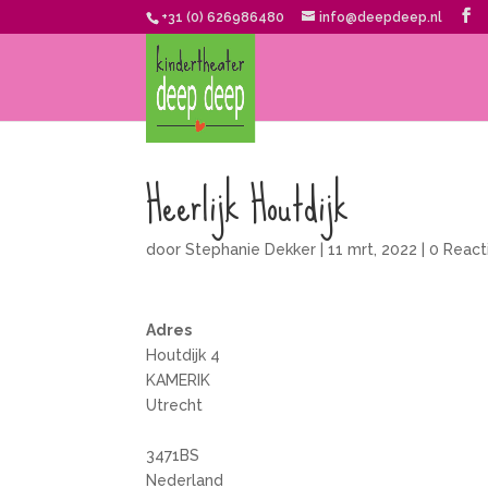
+31 (0) 626986480
info@deepdeep.nl
Heerlijk Houtdijk
door
Stephanie Dekker
|
11 mrt, 2022
|
0 React
Adres
Houtdijk 4
KAMERIK
Utrecht
3471BS
Nederland