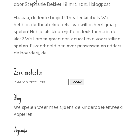
door
Stephanie Dekker
|
8 mrt, 2021
|
blogpost
Haaaaa, de lente begint! Theater kriebels We
hebben de theaterkriebels… we willen heel graag
spelen! Heb je als kleuterjuf een leuk thema in de
klas? We komen graag een educatieve voorstelling
spelen. Bijvoorbeeld een over prinsessen en ridders,
de boerderij, de...
Zoek producten
Zoeken
Zoek
voor:
Blog
We spelen weer mee tijdens de Kinderboekenweek!
Kopiëren
Agenda