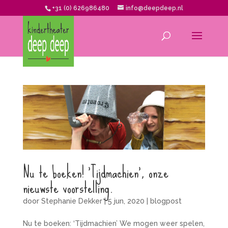
+31 (0) 626986480
info@deepdeep.nl
Nu te boeken! ‘Tijdmachien’, onze
nieuwste voorstelling.
door
Stephanie Dekker
|
5 jun, 2020
|
blogpost
Nu te boeken: ‘Tijdmachien’ We mogen weer spelen,