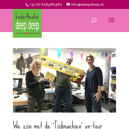
+31 (0) 626986480
info@deepdeep.nl
We zijn met de ‘Tijdmachien’ on-tour