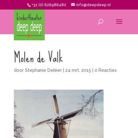
+31 (0) 626986480
info@deepdeep.nl
Molen de Valk
door
Stephanie Dekker
|
24 mrt, 2015
|
0 Reacties